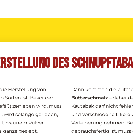
RSTELLUNG DES SCHNUPFTAB
 die Herstellung von
Dann kommen die Zutaten.
n Sorten ist. Bevor der
Butterschmalz
– daher d
fäß) zerrieben wird, muss
Kautabak darf nicht fehl
ll, wird solange gerieben,
und verschiedene Liköre 
Art braunem Pulver
Verfeinerung nehmen. Be
s ganze gesiebt.
gebrauchsfertig ist, muss