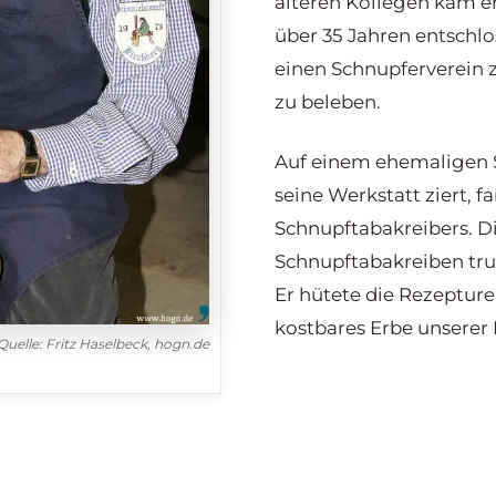
älteren Kollegen kam e
über 35 Jahren entschlo
einen Schnupferverein z
zu beleben.
Auf einem ehemaligen S
seine Werkstatt ziert, f
Schnupftabakreibers. Di
Schnupftabakreiben trug
Er hütete die Rezepture
kostbares Erbe unserer
Quelle: Fritz Haselbeck, hogn.de