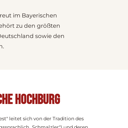
esreut im Bayerischen
gehört zu den größten
 Deutschland sowie den
n.
SCHE HOCHBURG
t" leitet sich von der Tradition des
sprachlich „Schmalzler") und deren