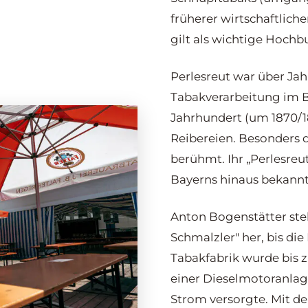
früherer wirtschaftliche
gilt als wichtige Hochb
Perlesreut war über Ja
Tabakverarbeitung im B
Jahrhundert (um 1870/18
Reibereien. Besonders 
berühmt. Ihr „Perlesreu
Bayerns hinaus bekannt
Anton Bogenstätter ste
Schmalzler" her, bis die
Tabakfabrik wurde bis 
einer Dieselmotoranlage
Strom versorgte. Mit d