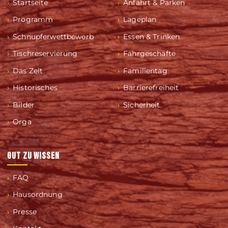
Startseite
Anfahrt & Parken
Programm
Lageplan
Schnupferwettbewerb
Essen & Trinken
Tischreservierung
Fahrgeschäfte
Das Zelt
Familientag
Historisches
Barrierefreiheit
Bilder
Sicherheit
Orga
GUT ZU WISSEN
FAQ
Hausordnung
Presse